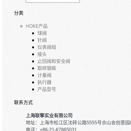
分类
HOKE产品
球阀
针阀
仪表阀组
接头
止回阀和安全阀
取样钢瓶
计量阀
执行器
产品型号
联系方式
上海联擎实业有限公司
地址：上海市松江区沈砖公路5555号佘山会创意园
电话：+86-21-67865031