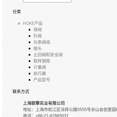
分类
HOKE产品
球阀
针阀
仪表阀组
接头
止回阀和安全阀
取样钢瓶
计量阀
执行器
产品型号
联系方式
上海联擎实业有限公司
地址：上海市松江区沈砖公路5555号佘山会创意园
电话：+86-21-67865031