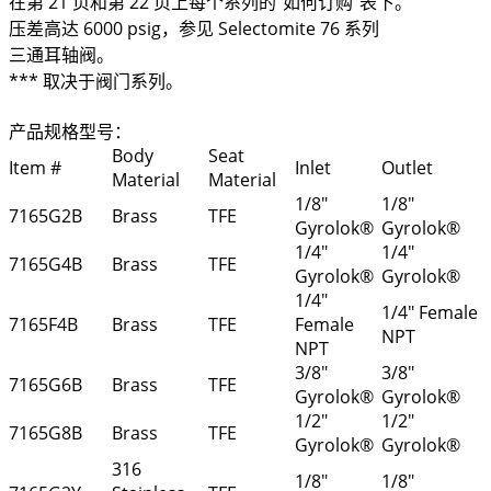
在第 21 页和第 22 页上每个系列的“如何订购”表下。
压差高达 6000 psig，参见 Selectomite 76 系列
三通耳轴阀。
*** 取决于阀门系列。
产品规格型号：
Body
Seat
Item #
Inlet
Outlet
Material
Material
1/8"
1/8"
7165G2B
Brass
TFE
Gyrolok®
Gyrolok®
1/4"
1/4"
7165G4B
Brass
TFE
Gyrolok®
Gyrolok®
1/4"
1/4" Female
7165F4B
Brass
TFE
Female
NPT
NPT
3/8"
3/8"
7165G6B
Brass
TFE
Gyrolok®
Gyrolok®
1/2"
1/2"
7165G8B
Brass
TFE
Gyrolok®
Gyrolok®
316
1/8"
1/8"