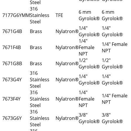
Steel
316
6 mm
6 mm
7177G6YMM
Stainless
TFE
Gyrolok®
Gyrolok®
Steel
1/4"
1/4"
7671G4B
Brass
Nylatron®
Gyrolok®
Gyrolok®
1/4"
1/4" Female
7671F4B
Brass
Nylatron®
Female
NPT
NPT
1/2"
1/2"
7671G8B
Brass
Nylatron®
Gyrolok®
Gyrolok®
316
1/4"
1/4"
7673G4Y
Stainless
Nylatron®
Gyrolok®
Gyrolok®
Steel
316
1/4"
1/4" Female
7673F4Y
Stainless
Nylatron®
Female
NPT
Steel
NPT
316
3/8"
3/8"
7673G6Y
Stainless
Nylatron®
Gyrolok®
Gyrolok®
Steel
316